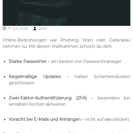
t
n
u
u
n
n
d
g
P
17. Juli 2025
qedv
r
e
i
n
Online-Bedrohungen wie Phishing, Viren oder Datenklau
v
nehmen zu. Mit diesen Maßnahmen schützt du dich:
u
a
t
n
k
d
Starke Passwörter
– am besten mit Passwortmanager.
u
H
n
d
a
Regelmäßige Updates
– halten Sicherheitslücken
e
n
geschlossen.
n
d
:
N
e
Zwei-Faktor-Authentifizierung (2FA)
– besonders bei
o
l
sensiblen Konten aktivieren.
t
i
e
b
m
Vorsicht bei E-Mails und Anhängen
– nicht auf alles klicken.
o
M
o
k