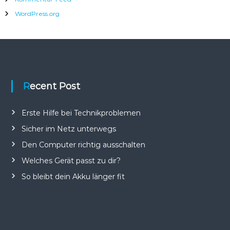
i
o
e
WordPress.org
n
Recent Post
Erste Hilfe bei Technikproblemen
Sicher im Netz unterwegs
Den Computer richtig ausschalten
Welches Gerät passt zu dir?
So bleibt dein Akku länger fit