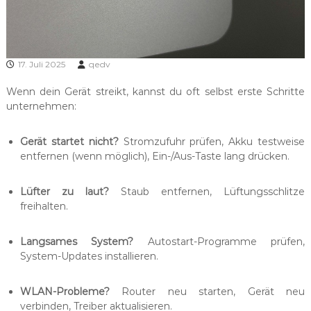
t
n
u
u
n
n
d
g
P
17. Juli 2025
qedv
r
e
i
Wenn dein Gerät streikt, kannst du oft selbst erste Schritte
n
v
unternehmen:
u
a
t
n
k
Gerät startet nicht?
Stromzufuhr prüfen, Akku testweise
d
u
entfernen (wenn möglich), Ein-/Aus-Taste lang drücken.
H
n
d
a
e
Lüfter zu laut?
Staub entfernen, Lüftungsschlitze
n
n
freihalten.
d
:
N
e
o
Langsames System?
Autostart-Programme prüfen,
l
t
System-Updates installieren.
i
e
b
m
o
WLAN-Probleme?
Router neu starten, Gerät neu
M
o
verbinden, Treiber aktualisieren.
k