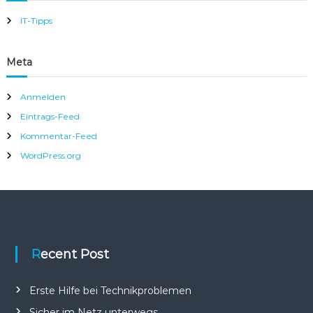
o
N
l
IT-Tipps
e
t
z
Meta
w
e
r
Anmelden
k
l
Eintrags-Feed
ö
Kommentar-Feed
s
u
WordPress.org
n
g
e
n
,
T
e
l
Recent Post
e
f
o
Erste Hilfe bei Technikproblemen
n
Sicher im Netz unterwegs