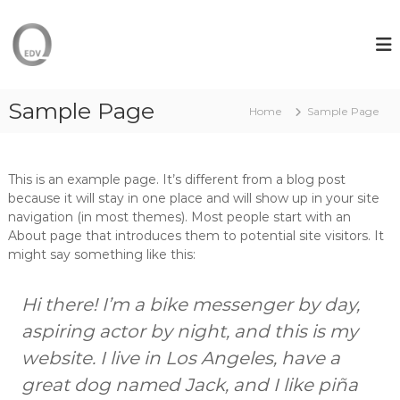
S
k
Q
I
T
i
E
-
p
D
L
t
V
ö
o
Sample Page
s
–
Home
Sample Page
c
u
I
o
n
T
g
n
e
t
-
This is an example page. It’s different from a blog post
n
e
because it will stay in one place and will show up in your site
D
f
n
navigation (in most themes). Most people start with an
i
ü
t
About page that introduces them to potential site visitors. It
r
e
U
might say something like this:
n
n
s
t
e
Hi there! I’m a bike messenger by day,
t
r
l
aspiring actor by night, and this is my
n
e
e
website. I live in Los Angeles, have a
h
i
m
great dog named Jack, and I like piña
s
e