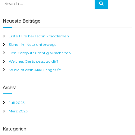
e
S
S
s
d
e
e
,
a
a
i
r
P
c
r
Neueste Beiträge
e
C
h
c
s
n
,
h
h
Erste Hilfe bei Technikproblemen
M
f
a
o
Sicher im Netz unterwegs
o
b
u
r
Den Computer richtig ausschalten
i
s
:
l
Welches Gerät passt zu dir?
,
g
e
So bleibt dein Akku länger fit
H
r
a
ä
l
t
Archiv
e
l
,
i
S
Juli 2025
n
e
März 2023
r
T
v
i
e
Kategorien
r
r
,